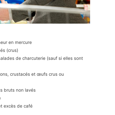
eneur en mercure
sés (crus)
salades de charcuterie (sauf si elles sont
ssons, crustacés et œufs crus ou
ts bruts non lavés
é
et excès de café