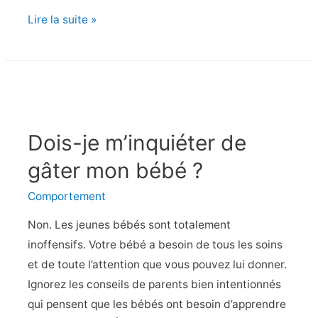
Mon
Lire la suite »
bébé
s’arrache
ses
propres
cheveux.
Dois-je m’inquiéter de
Que
dois-
gâter mon bébé ?
je
Comportement
faire
?
Non. Les jeunes bébés sont totalement
inoffensifs. Votre bébé a besoin de tous les soins
et de toute l’attention que vous pouvez lui donner.
Ignorez les conseils de parents bien intentionnés
qui pensent que les bébés ont besoin d’apprendre