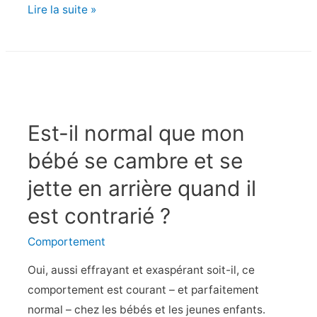
7
Lire la suite »
signes
que
votre
enfant
vous
Est-il normal que mon
aime
bébé se cambre et se
jette en arrière quand il
est contrarié ?
Comportement
Oui, aussi effrayant et exaspérant soit-il, ce
comportement est courant – et parfaitement
normal – chez les bébés et les jeunes enfants.