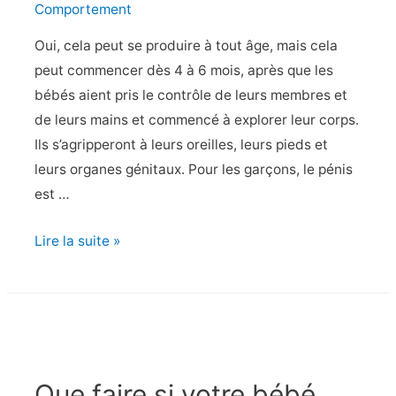
Comportement
Oui, cela peut se produire à tout âge, mais cela
peut commencer dès 4 à 6 mois, après que les
bébés aient pris le contrôle de leurs membres et
de leurs mains et commencé à explorer leur corps.
Ils s’agripperont à leurs oreilles, leurs pieds et
leurs organes génitaux. Pour les garçons, le pénis
est …
Est-
Lire la suite »
il
normal
que
mon
bébé
Que faire si votre bébé
tire