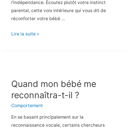
l’indépendance. Écoutez plutôt votre instinct
parental, cette voix intérieure qui vous dit de
réconforter votre bébé …
Dois-
Lire la suite »
je
m’inquiéter
de
gâter
mon
Quand mon bébé me
bébé
?
reconnaîtra-t-il ?
Comportement
En se basant principalement sur la
reconnaissance vocale, certains chercheurs