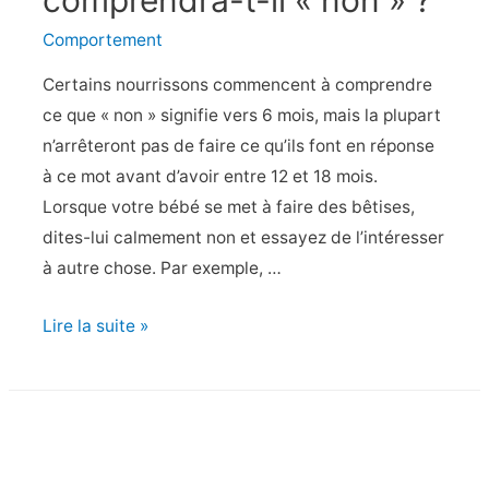
comprendra-t-il « non » ?
Comportement
Certains nourrissons commencent à comprendre
ce que « non » signifie vers 6 mois, mais la plupart
n’arrêteront pas de faire ce qu’ils font en réponse
à ce mot avant d’avoir entre 12 et 18 mois.
Lorsque votre bébé se met à faire des bêtises,
dites-lui calmement non et essayez de l’intéresser
à autre chose. Par exemple, …
Quand
Lire la suite »
mon
bébé
comprendra-
t-
il