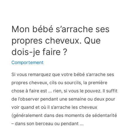
votre
bébé
veut
Mon bébé s’arrache ses
toujours
être
propres cheveux. Que
tenu
dois-je faire ?
dans
les
Comportement
bras
Si vous remarquez que votre bébé s’arrache ses
propres cheveux, cils ou sourcils, la première
chose à faire est … rien, si vous le pouvez. Il suffit
de l’observer pendant une semaine ou deux pour
voir quand et où il s’arrache les cheveux
(généralement dans des moments de sédentarité
– dans son berceau ou pendant …