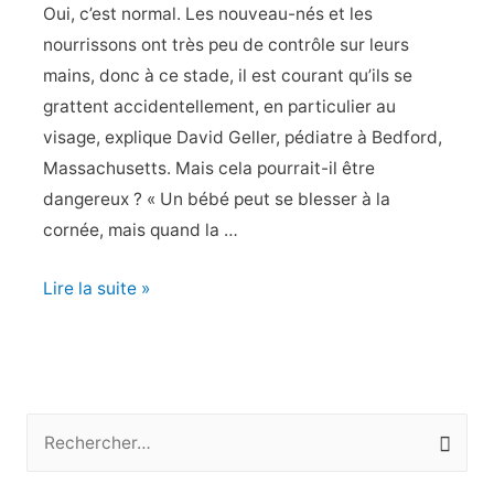
Oui, c’est normal. Les nouveau-nés et les
jette
nourrissons ont très peu de contrôle sur leurs
en
mains, donc à ce stade, il est courant qu’ils se
arrière
grattent accidentellement, en particulier au
quand
visage, explique David Geller, pédiatre à Bedford,
il
Massachusetts. Mais cela pourrait-il être
est
dangereux ? « Un bébé peut se blesser à la
contrarié
cornée, mais quand la …
?
Est-
Lire la suite »
il
normal
que
mon
R
bébé
e
se