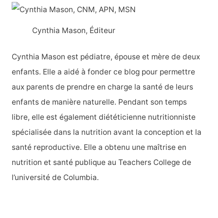
c
gratte
h
avec
Cynthia Mason, Éditeur
ses
e
ongles
r
Cynthia Mason est pédiatre, épouse et mère de deux
?
c
enfants. Elle a aidé à fonder ce blog pour permettre
h
aux parents de prendre en charge la santé de leurs
e
enfants de manière naturelle. Pendant son temps
r
libre, elle est également diététicienne nutritionniste
spécialisée dans la nutrition avant la conception et la
:
santé reproductive. Elle a obtenu une maîtrise en
nutrition et santé publique au Teachers College de
l’université de Columbia.