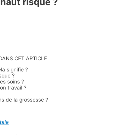
haut risque ?
DANS CET ARTICLE
a signifie ?
isque ?
mes soins ?
on travail ?
ns de la grossesse ?
tale