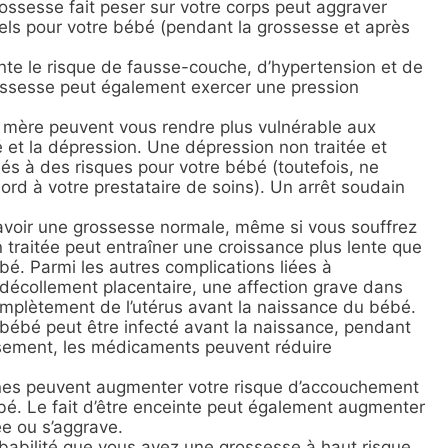
ossesse fait peser sur votre corps peut aggraver
tiels pour votre bébé (pendant la grossesse et après
e le risque de fausse-couche, d’hypertension et de
ossesse peut également exercer une pression
r mère peuvent vous rendre plus vulnérable aux
et la dépression. Une dépression non traitée et
és à des risques pour votre bébé (toutefois, ne
ord à votre prestataire de soins). Un arrêt soudain
voir une grossesse normale, même si vous souffrez
traitée peut entraîner une croissance plus lente que
é. Parmi les autres complications liées à
e décollement placentaire, une affection grave dans
omplètement de l’utérus avant la naissance du bébé.
 bébé peut être infecté avant la naissance, pendant
usement, les médicaments peuvent réduire
nes peuvent augmenter votre risque d’accouchement
ébé. Le fait d’être enceinte peut également augmenter
ée ou s’aggrave.
obabilité que vous ayez une grossesse à haut risque.