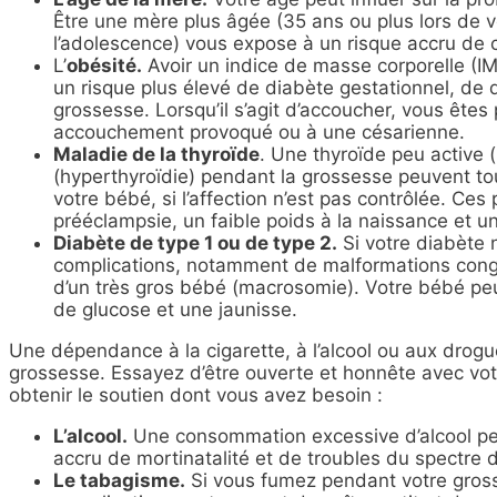
Être une mère plus âgée (35 ans ou plus lors de v
l’adolescence) vous expose à un risque accru de 
L’
obésité
.
Avoir un indice de masse corporelle (I
un risque plus élevé de diabète gestationnel, de 
grossesse. Lorsqu’il s’agit d’accoucher, vous êtes
accouchement provoqué ou à une césarienne.
Maladie de la thyroïde
. Une thyroïde peu active (
(hyperthyroïdie) pendant la grossesse peuvent t
votre bébé, si l’affection n’est pas contrôlée. C
prééclampsie, un faible poids à la naissance et 
Diabète de type 1 ou de type 2.
Si votre diabète n
complications, notamment de malformations congé
d’un très gros bébé (macrosomie). Votre bébé peut
de glucose et une jaunisse.
Une dépendance à la cigarette, à l’alcool ou aux dro
grossesse. Essayez d’être ouverte et honnête avec votre
obtenir le soutien dont vous avez besoin :
L’alcool.
Une consommation excessive d’alcool pe
accru de mortinatalité et de troubles du spectre d
Le tabagisme.
Si vous fumez pendant votre gross