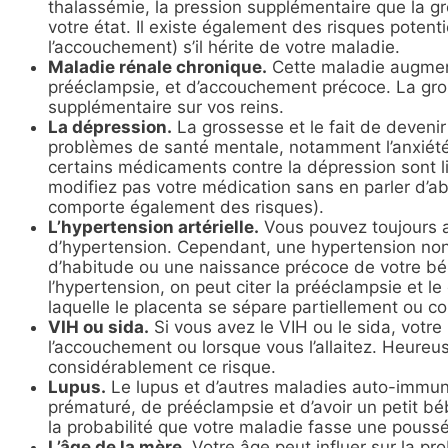
thalassémie, la pression supplémentaire que la gr
votre état. Il existe également des risques poten
l’accouchement) s’il hérite de votre maladie.
Maladie rénale chronique.
Cette maladie augment
prééclampsie, et d’accouchement précoce. La gr
supplémentaire sur vos reins.
La dépression.
La grossesse et le fait de deveni
problèmes de santé mentale, notamment l’anxiété 
certains médicaments contre la dépression sont li
modifiez pas votre médication sans en parler d’ab
comporte également des risques).
L’hypertension artérielle.
Vous pouvez toujours a
d’hypertension. Cependant, une hypertension non 
d’habitude ou une naissance précoce de votre béb
l’hypertension, on peut citer la prééclampsie et l
laquelle le placenta se sépare partiellement ou c
VIH ou sida.
Si vous avez le VIH ou le sida, votre
l’accouchement ou lorsque vous l’allaitez. Heure
considérablement ce risque.
Lupus.
Le lupus et d’autres maladies auto-immu
prématuré, de prééclampsie et d’avoir un petit b
la probabilité que votre maladie fasse une pouss
L’âge de la mère.
Votre âge peut influer sur la pr