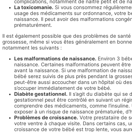
complications, notamment de naître petit et de naî
La toxicomanie.
Si vous consommez régulièrement
usage des médicaments sur ordonnance, votre bé
naissance. Il peut avoir des malformations congéni
prématurément.
Il est également possible que des problèmes de santé 
grossesse, même si vous êtes généralement en bonne 
notamment les suivants :
Les malformations de naissance.
Environ 3 bébé
naissance. Certaines malformations peuvent être
avant la naissance. Si une malformation de naiss
bébé serez suivis de plus près pendant la grosse
peut-être aussi accoucher dans un hôpital où des 
s’occuper immédiatement de votre bébé.
Diabète gestationnel
.
Il s’agit du diabète qui s
gestationnel peut être contrôlé en suivant un régi
comprendre des médicaments, comme l’insuline. U
exposer à un risque de naissance prématurée, d’h
Problèmes de croissance.
Votre prestataire de s
votre ventre à chaque visite. Dans certains cas, un
croissance de votre bébé est trop lente, vous aur