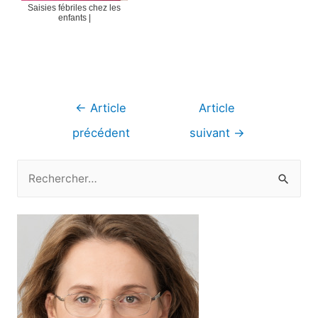
Saisies fébriles chez les
enfants |
Navigation
←
Article
Article
de
précédent
suivant
→
l’article
R
e
c
h
e
r
c