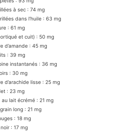
plètes : 93 mg
illées à sec : 74 mg
illées dans l’huile : 63 mg
ure : 61 mg
rtiqué et cuit) : 50 mg
rre d’amande : 45 mg
its : 39 mg
oine instantanés : 36 mg
oirs : 30 mg
re d’arachide lisse : 25 mg
et : 23 mg
 au lait écrémé : 21 mg
 grain long : 21 mg
rouges : 18 mg
 noir : 17 mg