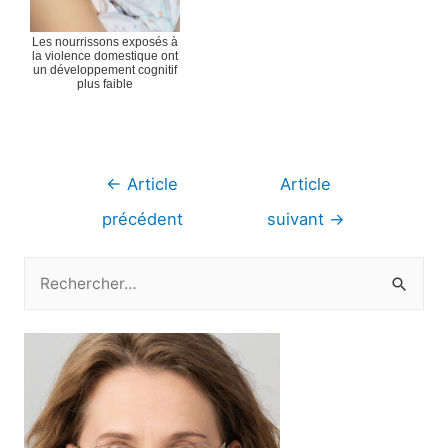
Les nourrissons exposés à
la violence domestique ont
un développement cognitif
plus faible
Navigation
←
Article
Article
de
précédent
suivant
→
l’article
R
e
c
h
e
r