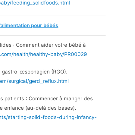
aby/feeding_solidfoods.html
l'alimentation pour bébés
olides : Comment aider votre bébé à
c.com/health/healthy-baby/PR00029
x gastro-œsophagien (RGO).
tem/surgical/gerd_reflux.html
des patients : Commencer à manger des
te enfance (au-delà des bases).
s/starting-solid-foods-during-infancy-