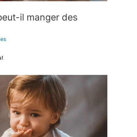
eut-il manger des
les
s!