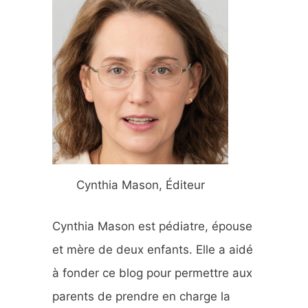
e
r
c
h
e
r
Cynthia Mason, Éditeur
:
Cynthia Mason est pédiatre, épouse
et mère de deux enfants. Elle a aidé
à fonder ce blog pour permettre aux
parents de prendre en charge la