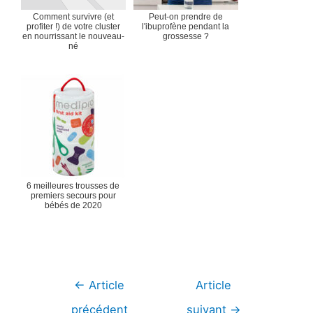
Comment survivre (et
Peut-on prendre de
profiter !) de votre cluster
l'ibuprofène pendant la
en nourrissant le nouveau-
grossesse ?
né
6 meilleures trousses de
premiers secours pour
bébés de 2020
Navigation
←
Article
Article
de
précédent
suivant
→