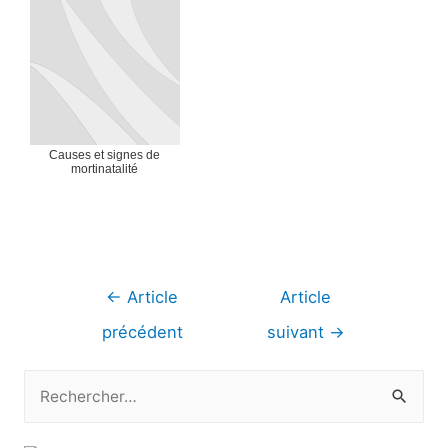
Causes et signes de
mortinatalité
Navigation
←
Article
Article
de
précédent
suivant
→
l’article
R
e
c