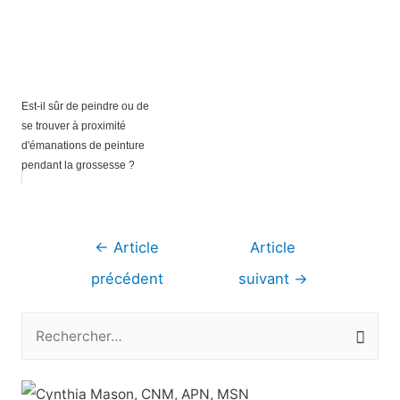
Est-il sûr de peindre ou de
se trouver à proximité
d'émanations de peinture
pendant la grossesse ?
Navigation
←
Article
Article
de
précédent
suivant
→
l’article
R
e
c