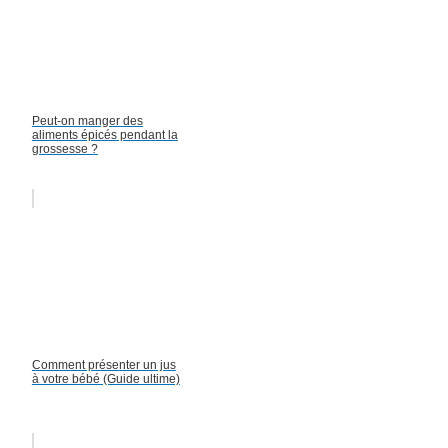
Peut-on manger des
aliments épicés pendant la
grossesse ?
Comment présenter un jus
à votre bébé (Guide ultime)