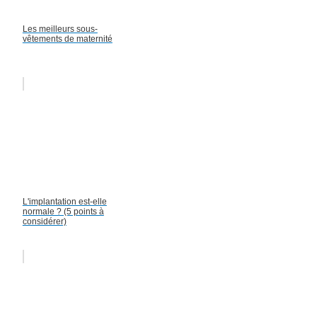
Les meilleurs sous-
vêtements de maternité
L'implantation est-elle
normale ? (5 points à
considérer)