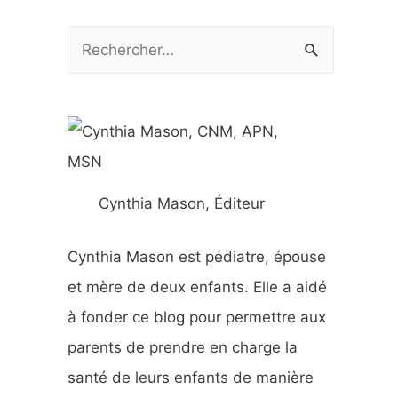
R
e
c
h
e
r
Cynthia Mason, Éditeur
c
h
Cynthia Mason est pédiatre, épouse
e
et mère de deux enfants. Elle a aidé
r
à fonder ce blog pour permettre aux
parents de prendre en charge la
:
santé de leurs enfants de manière