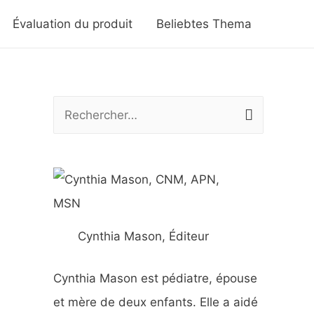
Évaluation du produit
Beliebtes Thema
R
e
c
h
e
r
Cynthia Mason, Éditeur
c
h
Cynthia Mason est pédiatre, épouse
e
et mère de deux enfants. Elle a aidé