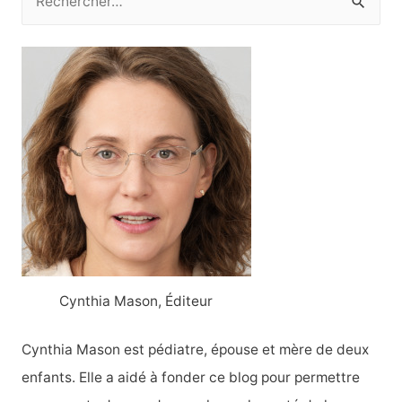
e
c
h
e
r
c
h
e
r
:
Cynthia Mason, Éditeur
Cynthia Mason est pédiatre, épouse et mère de deux
enfants. Elle a aidé à fonder ce blog pour permettre