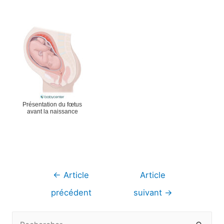
Présentation du fœtus
avant la naissance
Navigation
←
Article
Article
de
précédent
suivant
→
l’article
R