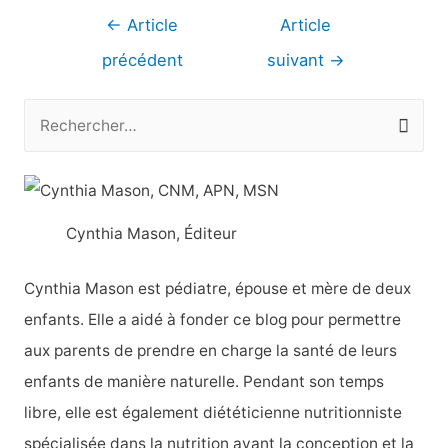
Navigation
←
Article
Article
de
précédent
suivant
→
l’article
R
e
c
h
Cynthia Mason, Éditeur
e
r
Cynthia Mason est pédiatre, épouse et mère de deux
c
enfants. Elle a aidé à fonder ce blog pour permettre
h
aux parents de prendre en charge la santé de leurs
e
enfants de manière naturelle. Pendant son temps
r
libre, elle est également diététicienne nutritionniste
spécialisée dans la nutrition avant la conception et la