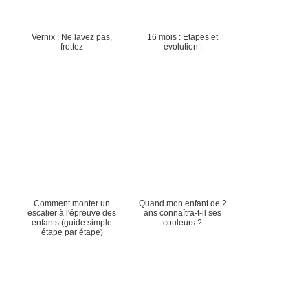
Vernix : Ne lavez pas,
16 mois : Etapes et
frottez
évolution |
Comment monter un
Quand mon enfant de 2
escalier à l'épreuve des
ans connaîtra-t-il ses
enfants (guide simple
couleurs ?
étape par étape)