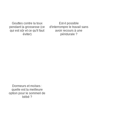
Gouttes contre la toux
Est-il possible
pendant la grossesse (ce
d'interrompre le travail sans
qui est sûr et ce qu'il faut
avoir recours à une
éviter)
péridurale ?
Dormeurs et moïses :
quelle est la meilleure
option pour le sommeil de
bébé ?