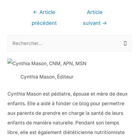
Navigation
←
Article
Article
de
précédent
suivant
→
l’article
R
e
c
h
Cynthia Mason, Éditeur
e
r
Cynthia Mason est pédiatre, épouse et mère de deux
c
enfants. Elle a aidé à fonder ce blog pour permettre
h
aux parents de prendre en charge la santé de leurs
e
enfants de manière naturelle. Pendant son temps
r
libre, elle est également diététicienne nutritionniste