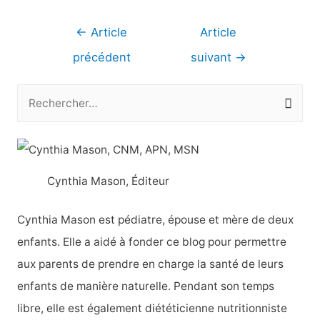
Navigation
←
Article
Article
de
précédent
suivant
→
l’article
R
e
c
h
Cynthia Mason, Éditeur
e
r
Cynthia Mason est pédiatre, épouse et mère de deux
c
enfants. Elle a aidé à fonder ce blog pour permettre
h
aux parents de prendre en charge la santé de leurs
e
enfants de manière naturelle. Pendant son temps
r
libre, elle est également diététicienne nutritionniste