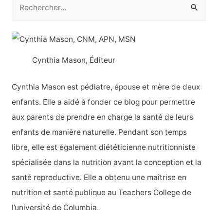
R
e
c
h
Cynthia Mason, Éditeur
e
r
Cynthia Mason est pédiatre, épouse et mère de deux
c
enfants. Elle a aidé à fonder ce blog pour permettre
h
aux parents de prendre en charge la santé de leurs
e
enfants de manière naturelle. Pendant son temps
r
libre, elle est également diététicienne nutritionniste
spécialisée dans la nutrition avant la conception et la
:
santé reproductive. Elle a obtenu une maîtrise en
nutrition et santé publique au Teachers College de
l’université de Columbia.