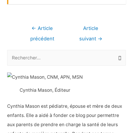
Navigation
←
Article
Article
de
précédent
suivant
→
l’article
R
e
c
h
Cynthia Mason, Éditeur
e
r
Cynthia Mason est pédiatre, épouse et mère de deux
c
enfants. Elle a aidé à fonder ce blog pour permettre
h
aux parents de prendre en charge la santé de leurs
e