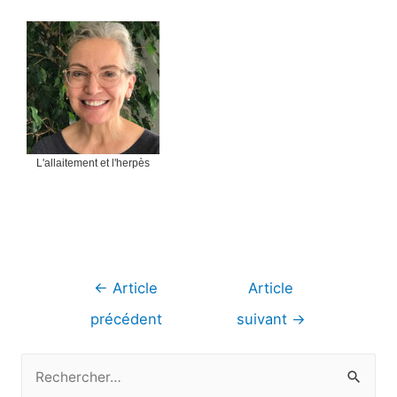
L'allaitement et l'herpès
Navigation
←
Article
Article
de
précédent
suivant
→
l’article
R
e