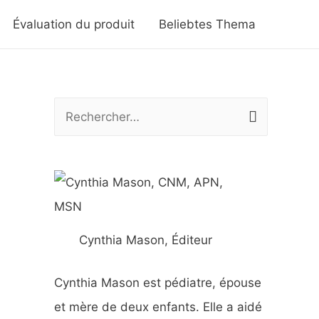
Évaluation du produit
Beliebtes Thema
R
e
c
h
e
r
Cynthia Mason, Éditeur
c
h
Cynthia Mason est pédiatre, épouse
e
et mère de deux enfants. Elle a aidé