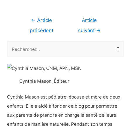
Navigation
←
Article
Article
de
précédent
suivant
→
l’article
R
e
c
h
Cynthia Mason, Éditeur
e
r
Cynthia Mason est pédiatre, épouse et mère de deux
c
enfants. Elle a aidé à fonder ce blog pour permettre
h
aux parents de prendre en charge la santé de leurs
e
enfants de manière naturelle. Pendant son temps
r