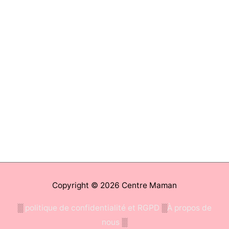
Copyright © 2026
Centre Maman
░
politique de confidentialité et RGPD
░
À propos de
nous
░