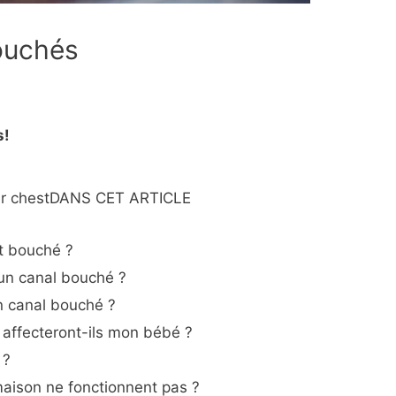
bouchés
s!
DANS CET ARTICLE
it bouché ?
’un canal bouché ?
n canal bouché ?
 affecteront-ils mon bébé ?
 ?
maison ne fonctionnent pas ?