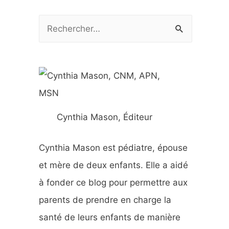
R
e
c
h
e
r
Cynthia Mason, Éditeur
c
h
Cynthia Mason est pédiatre, épouse
e
et mère de deux enfants. Elle a aidé
r
à fonder ce blog pour permettre aux
parents de prendre en charge la
:
santé de leurs enfants de manière